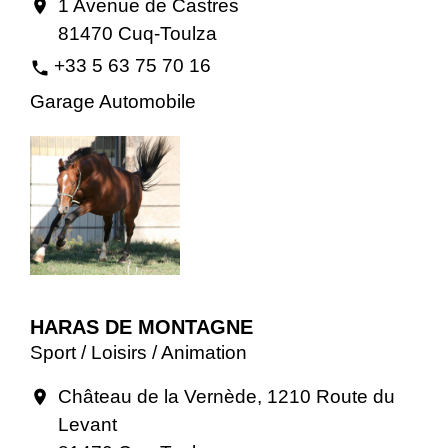
1 Avenue de Castres
location_on
81470 Cuq-Toulza
+33 5 63 75 70 16
phone
Garage Automobile
HARAS DE MONTAGNE
Sport / Loisirs / Animation
Château de la Vernède, 1210 Route du
location_on
Levant