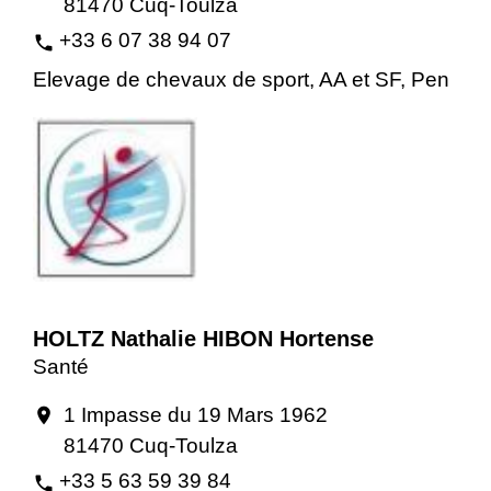
81470 Cuq-Toulza
+33 6 07 38 94 07
phone
Elevage de chevaux de sport, AA et SF, Pen
HOLTZ Nathalie HIBON Hortense
Santé
1 Impasse du 19 Mars 1962
location_on
81470 Cuq-Toulza
+33 5 63 59 39 84
phone