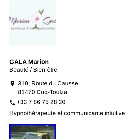
GALA Marion
Beauté / Bien-être
319, Route du Causse
location_on
81470 Cuq-Toulza
+33 7 86 75 28 20
phone
Hypnothérapeute et communicante intuitive