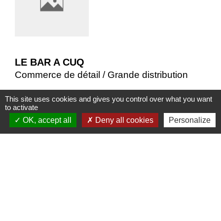
LE BAR A CUQ
Commerce de détail / Grande distribution
5 Avenue de Castres
location_on
This site uses cookies and gives you control over what you want
to activate
81470 Cuq-Toulza
OK, accept all
Deny all cookies
Personalize
+33 5 63 75 73 82
phone
Tabac Snack-Bar