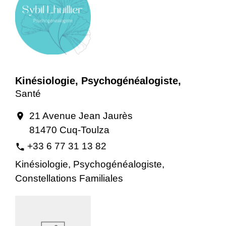
Kinésiologie, Psychogénéalogiste,
Santé
21 Avenue Jean Jaurès
location_on
81470 Cuq-Toulza
+33 6 77 31 13 82
phone
Kinésiologie, Psychogénéalogiste,
Constellations Familiales