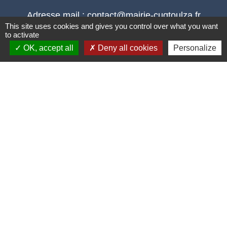
Adresse mail : contact@mairie-cuqtoulza.fr
This site uses cookies and gives you control over what you want
to activate
OK, accept all
Deny all cookies
Personalize
Liens
PLUI Modifications
Territoire D'énergie Tarn
Urbanisme démarche en ligne
Réseau De Surveillance Des Pollens
Union Sportive Canton De Cuq-Toulza
Mentions légales
-
Politique de confidentialité
-
Accessibilité
-
Plan du site
-