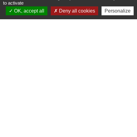
Jeudi : 10h - 12h et 16h30 - 18h30
to activate
Vendredi : 10h - 12h et sur RDV
OK, accept all
Deny all cookies
Personalize
Adresse mail : contact@mairie-cuqtoulza.fr
Liens
PLUI Modifications
Territoire D'énergie Tarn
Urbanisme démarche en ligne
Réseau De Surveillance Des Pollens
Union Sportive Canton De Cuq-Toulza
Mentions légales
-
Politique de confidentialité
-