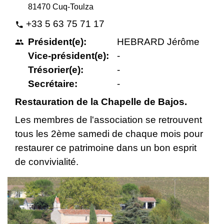
81470 Cuq-Toulza
+33 5 63 75 71 17
phone
Président(e):
HEBRARD Jérôme
people
Vice-président(e):
-
Trésorier(e):
-
Secrétaire:
-
Restauration de la Chapelle de Bajos.
Les membres de l'association se retrouvent
tous les 2ème samedi de chaque mois pour
restaurer ce patrimoine dans un bon esprit
de convivialité.