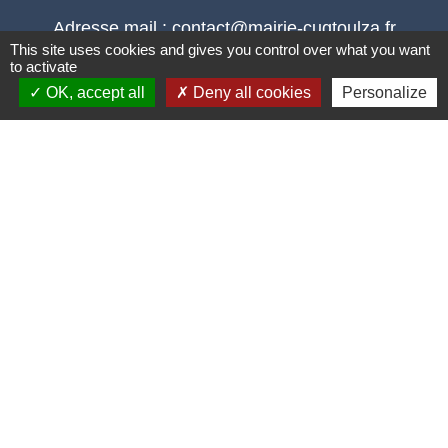
Adresse mail : contact@mairie-cuqtoulza.fr
This site uses cookies and gives you control over what you want
to activate
OK, accept all
Deny all cookies
Personalize
Liens
PLUI Modifications
Territoire D'énergie Tarn
Urbanisme démarche en ligne
Réseau De Surveillance Des Pollens
Union Sportive Canton De Cuq-Toulza
Mentions légales
-
Politique de confidentialité
-
Accessibilité
-
Plan du site
-