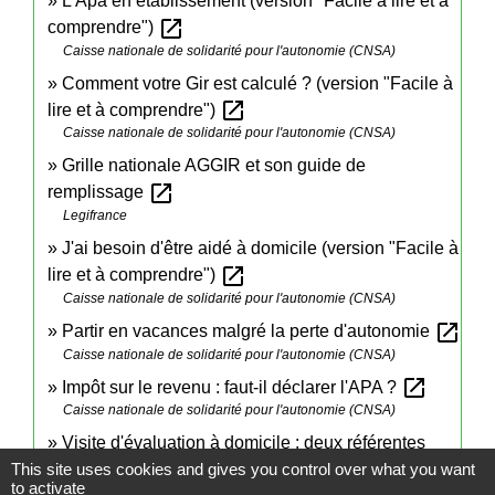
L'Apa en établissement (version "Facile à lire et à
open_in_new
comprendre")
Caisse nationale de solidarité pour l'autonomie (CNSA)
Comment votre Gir est calculé ? (version "Facile à
open_in_new
lire et à comprendre")
Caisse nationale de solidarité pour l'autonomie (CNSA)
Grille nationale AGGIR et son guide de
open_in_new
remplissage
Legifrance
J'ai besoin d'être aidé à domicile (version "Facile à
open_in_new
lire et à comprendre")
Caisse nationale de solidarité pour l'autonomie (CNSA)
open_in_new
Partir en vacances malgré la perte d'autonomie
Caisse nationale de solidarité pour l'autonomie (CNSA)
open_in_new
Impôt sur le revenu : faut-il déclarer l'APA ?
Caisse nationale de solidarité pour l'autonomie (CNSA)
Visite d'évaluation à domicile : deux référentes
open_in_new
This site uses cookies and gives you control over what you want
APA expliquent son déroulement
to activate
Caisse nationale de solidarité pour l'autonomie (CNSA)