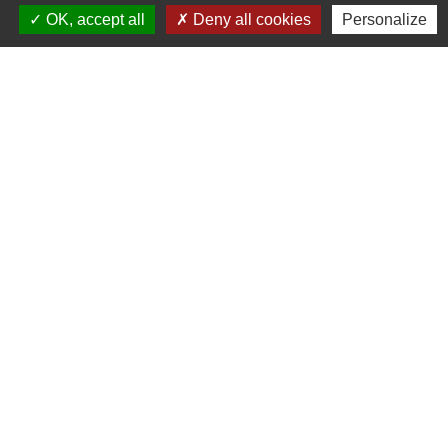
OK, accept all
Deny all cookies
Personalize
open_in_new
Quelles sont les aides des caisses de retraite ?
Caisse nationale de solidarité pour l'autonomie (CNSA)
Signaler une erreur sur cette page
Contacts
Mairie de Cuq-Toulza
10, avenue Jean Jaurès
81470 Cuq-Toulza - FRANCE
+33 5 63 75 71 17
Contact par formulaire
Horaires d'ouverture du secrétariat