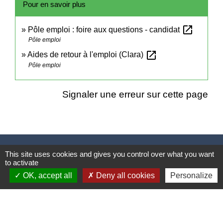
Pour en savoir plus
open_in_new
Pôle emploi : foire aux questions - candidat
Pôle emploi
open_in_new
Aides de retour à l'emploi (Clara)
Pôle emploi
Signaler une erreur sur cette page
Contacts
This site uses cookies and gives you control over what you want
to activate
Mairie de Cuq-Toulza
OK, accept all
Deny all cookies
Personalize
10, avenue Jean Jaurès
81470 Cuq-Toulza - FRANCE
+33 5 63 75 71 17