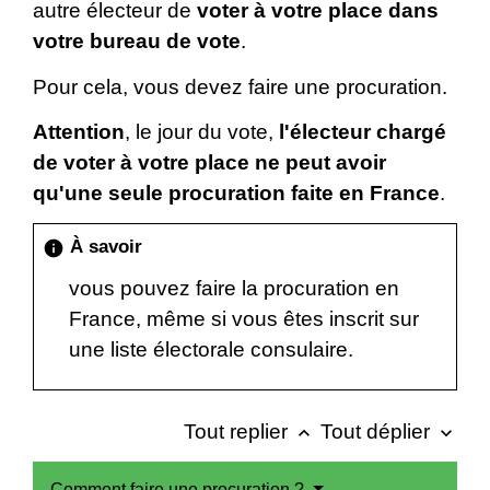
autre électeur de
voter à votre place dans
votre bureau de vote
.
Pour cela, vous devez faire une procuration.
Attention
, le jour du vote,
l'électeur chargé
de voter à votre place ne peut avoir
qu'une seule procuration faite en France
.
À savoir
info
vous pouvez faire la procuration en
France, même si vous êtes inscrit sur
une liste électorale consulaire.
Tout replier
Tout déplier
keyboard_arrow_up
keyboard_arrow_down
Comment faire une procuration ?