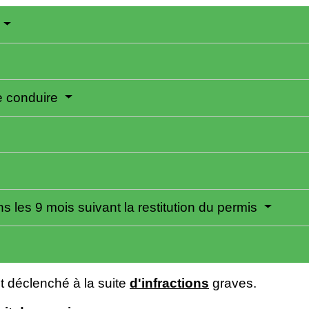
de conduire
s les 9 mois suivant la restitution du permis
t déclenché à la suite
d'infractions
graves.