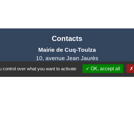
Contacts
Mairie de Cuq-Toulza
10, avenue Jean Jaurès
81470 Cuq-Toulza - FRANCE
 control over what you want to activate
OK, accept all
+33 5 63 75 71 17
Contact par formulaire
Horaires d'ouverture du secrétariat
Lundi : Sur RDV
Mardi : 10h - 12h et sur RDV
Jeudi : 10h - 12h et 16h30 - 18h30