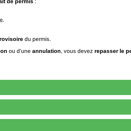
rait de permis
:
re
,
provisoire
du permis.
ion
ou d'une
annulation
, vous devez
repasser le p