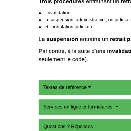
Trois procédures
entraînent un
ret
l'invalidation,
la suspension,
administrative
, ou
judiciai
et
l'annulation judiciaire
.
La
suspension
entraîne un
retrait 
Par contre, à la suite d'une
invalidat
seulement le code).
Textes de référence
Services en ligne et formulaires
Questions ? Réponses !