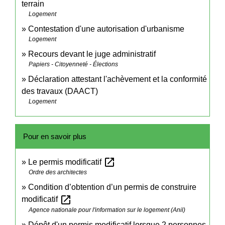
terrain
Logement
Contestation d'une autorisation d'urbanisme
Logement
Recours devant le juge administratif
Papiers - Citoyenneté - Élections
Déclaration attestant l'achèvement et la conformité
des travaux (DAACT)
Logement
Pour en savoir plus
open_in_new
Le permis modificatif
Ordre des architectes
Condition d’obtention d’un permis de construire
open_in_new
modificatif
Agence nationale pour l'information sur le logement (Anil)
Dépôt d'un permis modificatif lorsque 2 personnes