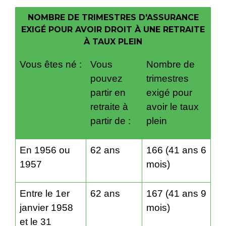
NOMBRE DE TRIMESTRES D'ASSURANCE
EXIGÉ POUR AVOIR DROIT À UNE RETRAITE
À TAUX PLEIN
Vous êtes né :
Vous
Nombre de
pouvez
trimestres
partir en
exigé pour
retraite à
avoir le taux
partir de :
plein
En 1956 ou
62 ans
166 (41 ans 6
1957
mois)
Entre le 1
er
62 ans
167 (41 ans 9
janvier 1958
mois)
et le 31