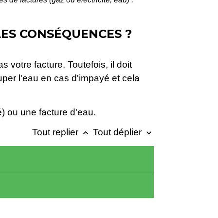
LLES CONSÉQUENCES ?
votre facture. Toutefois, il doit
ouper l'eau en cas d'impayé et cela
é) ou une facture d'eau.
Tout replier
Tout déplier
keyboard_arrow_up
keyboard_arrow_down