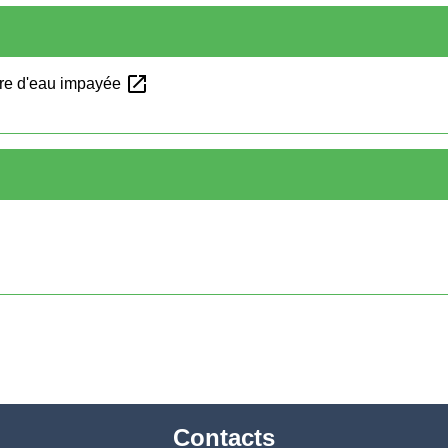
open_in_new
ture d'eau impayée
Contacts