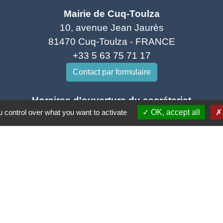
Mairie de Cuq-Toulza
10, avenue Jean Jaurès
81470 Cuq-Toulza - FRANCE
+33 5 63 75 71 17
Contact par formulaire
Horaires d'ouverture du secrétariat
 control over what you want to activate
OK, accept all
Lundi : Sur RDV
Mardi : 10h - 12h et sur RDV
Jeudi : 10h - 12h et 16h30 - 18h30
Vendredi : 10h - 12h et sur RDV
Adresse mail : contact@mairie-cuqtoulza.fr