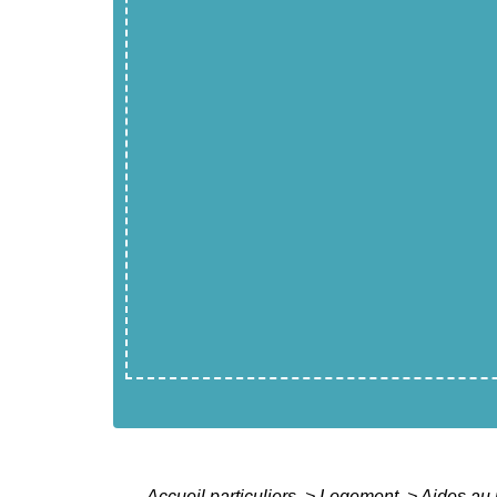
Accueil particuliers
>
Logement
>
Aides au 