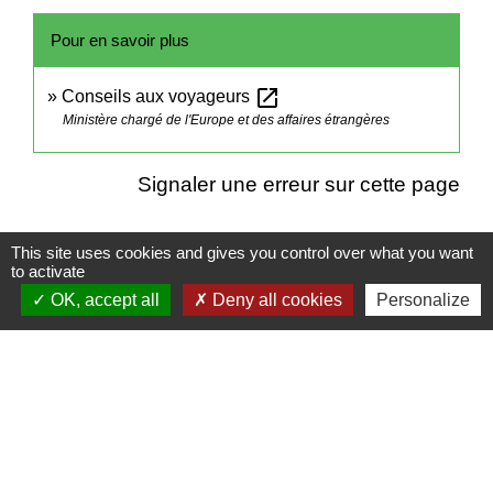
Pour en savoir plus
open_in_new
Conseils aux voyageurs
Ministère chargé de l'Europe et des affaires étrangères
Signaler une erreur sur cette page
This site uses cookies and gives you control over what you want
to activate
OK, accept all
Deny all cookies
Personalize
Contacts
Mairie de Cuq-Toulza
10, avenue Jean Jaurès
81470 Cuq-Toulza - FRANCE
+33 5 63 75 71 17
Contact par formulaire