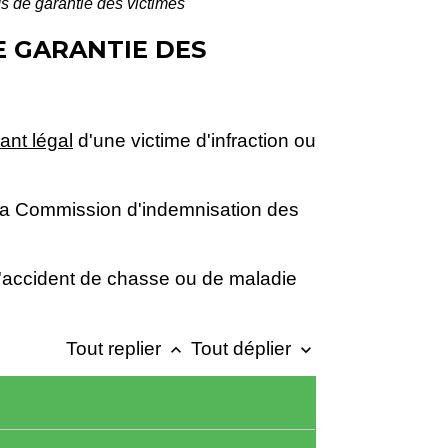
ds de garantie des victimes
E GARANTIE DES
ant légal
d'une victime d'infraction ou
la Commission d'indemnisation des
, d'accident de chasse ou de maladie
Tout replier
Tout déplier
keyboard_arrow_up
keyboard_arrow_down