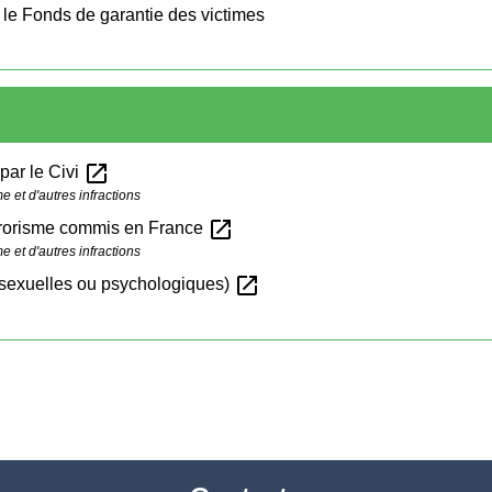
r le Fonds de garantie des victimes
open_in_new
 par le Civi
 et d'autres infractions
open_in_new
errorisme commis en France
 et d'autres infractions
open_in_new
 sexuelles ou psychologiques)