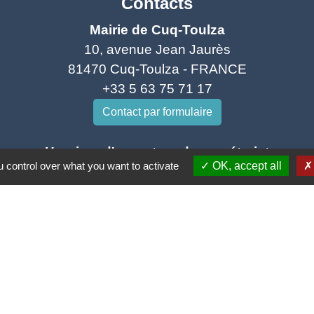
Contacts
Mairie de Cuq-Toulza
10, avenue Jean Jaurès
81470 Cuq-Toulza - FRANCE
+33 5 63 75 71 17
Contact par formulaire
Horaires d'ouverture du secrétariat
 control over what you want to activate
OK, accept all
Lundi : Sur RDV
Mardi : 10h - 12h et sur RDV
Jeudi : 10h - 12h et 16h30 - 18h30
Vendredi : 10h - 12h et sur RDV
Adresse mail : contact@mairie-cuqtoulza.fr