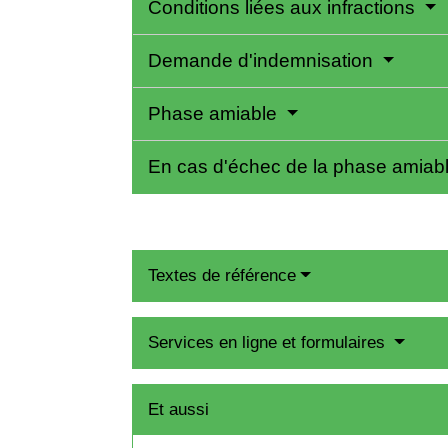
Conditions liées aux infractions
Demande d'indemnisation
Phase amiable
En cas d'échec de la phase amiab
Textes de référence
Services en ligne et formulaires
Et aussi