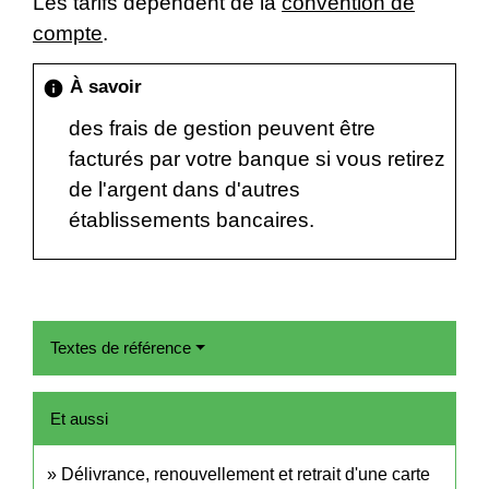
Les tarifs dépendent de la
convention de
compte
.
À savoir
info
des frais de gestion peuvent être
facturés par votre banque si vous retirez
de l'argent dans d'autres
établissements bancaires.
Textes de référence
Et aussi
Délivrance, renouvellement et retrait d'une carte