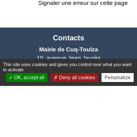
Signaler une erreur sur cette page
Contacts
Mairie de Cuq-Toulza
10, avenue Jean Jaurès
This site uses cookies and gives you control over what you want
81470 Cuq-Toulza - FRANCE
to activate
+33 5 63 75 71 17
OK, accept all
Deny all cookies
Personalize
Contact par formulaire
Horaires d'ouverture du secrétariat
Lundi : Sur RDV
Mardi : 10h - 12h et sur RDV
Jeudi : 10h - 12h et 16h30 - 18h30
Vendredi : 10h - 12h et sur RDV