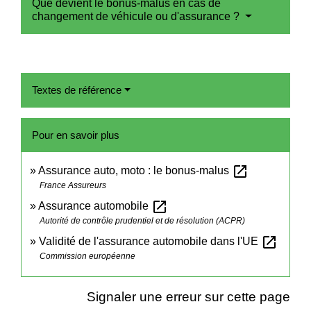
Que devient le bonus-malus en cas de
changement de véhicule ou d'assurance ?
Textes de référence
Pour en savoir plus
open_in_new
Assurance auto, moto : le bonus-malus
France Assureurs
open_in_new
Assurance automobile
Autorité de contrôle prudentiel et de résolution (ACPR)
open_in_new
Validité de l'assurance automobile dans l'UE
Commission européenne
Signaler une erreur sur cette page