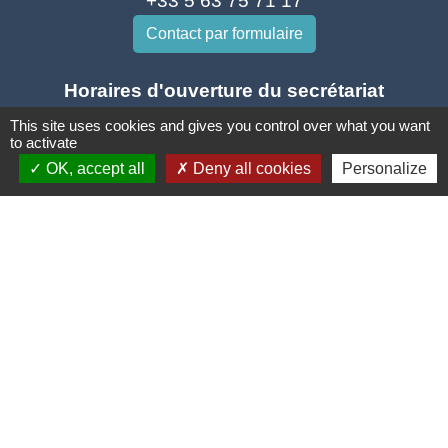
+33 5 63 75 71 17
Contact par formulaire
Horaires d'ouverture du secrétariat
Lundi : Sur RDV
This site uses cookies and gives you control over what you want
to activate
Mardi : 10h - 12h et sur RDV
OK, accept all
Deny all cookies
Personalize
Jeudi : 10h - 12h et 16h30 - 18h30
Vendredi : 10h - 12h et sur RDV
Adresse mail : contact@mairie-cuqtoulza.fr
Liens
PLUI Modifications