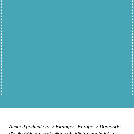
Accueil particuliers
>
Étranger - Europe
>
Demande
d'asile (réfugié, protection subsidiaire, apatride)
>