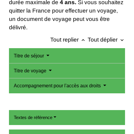
durée maximale de
4 ans.
Si vous souhaitez
quitter la France pour effectuer un voyage,
un document de voyage peut vous être
délivré.
Tout replier
Tout déplier
keyboard_arrow_up
keyboard_arrow_down
Titre de séjour
Titre de voyage
Accompagnement pour l'accès aux droits
Textes de référence