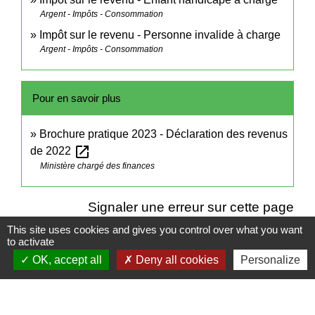
Argent - Impôts - Consommation
Impôt sur le revenu - Personne invalide à charge
Argent - Impôts - Consommation
Pour en savoir plus
Brochure pratique 2023 - Déclaration des revenus
open_in_new
de 2022
Ministère chargé des finances
Signaler une erreur sur cette page
This site uses cookies and gives you control over what you want
to activate
OK, accept all
Deny all cookies
Personalize
Contacts
Mairie de Cuq-Toulza