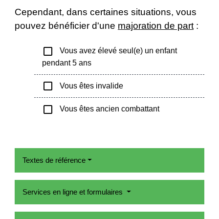
Cependant, dans certaines situations, vous
pouvez bénéficier d'une
majoration de part
:
check_box_outline_blank
Vous avez élevé seul(e) un enfant
pendant 5 ans
check_box_outline_blank
Vous êtes invalide
check_box_outline_blank
Vous êtes ancien combattant
Textes de référence
Services en ligne et formulaires