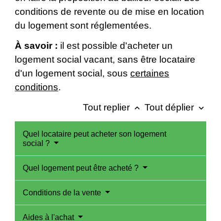
conditions de revente ou de mise en location
du logement sont réglementées.
À savoir :
il est possible d'acheter un
logement social vacant, sans être locataire
d'un logement social, sous
certaines
conditions
.
Tout replier
Tout déplier
keyboard_arrow_up
keyboard_arrow_down
Quel locataire peut acheter son logement
social ?
Quel logement peut être acheté ?
Conditions de la vente
Aides à l'achat