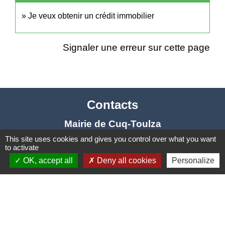
Je veux obtenir un crédit immobilier
Signaler une erreur sur cette page
Contacts
Mairie de Cuq-Toulza
10, avenue Jean Jaurès
This site uses cookies and gives you control over what you want
to activate
81470 Cuq-Toulza - FRANCE
OK, accept all
Deny all cookies
Personalize
+33 5 63 75 71 17
Contact par formulaire
Horaires d'ouverture du secrétariat