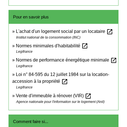
Pour en savoir plus
open_in_new
L'achat d'un logement social par un locataire
Institut national de la consommation (INC)
open_in_new
Normes minimales d'habitabilité
Legifrance
open_in_new
Normes de performance énergétique minimale
Legifrance
Loi n° 84-595 du 12 juillet 1984 sur la location-
open_in_new
accession à la propriété
Legifrance
open_in_new
Vente d'immeuble à rénover (VIR)
Agence nationale pour l'information sur le logement (Anil)
Comment faire si...