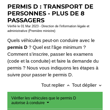
PERMIS D : TRANSPORT DE
PERSONNES - PLUS DE 8
PASSAGERS
Vérifié le 01 Mar 2023 - Direction de l'information légale et
administrative (Première ministre)
Quels véhicules peut-on conduire avec le
permis D
? Quel est l'âge minimum ?
Comment s'inscrire, passer les examens
(code et la conduite) et faire la demande du
permis ? Nous vous indiquons les étapes à
suivre pour passer le permis D.
Tout replier
Tout déplier
keyboard_arrow_up
keyboard_arrow_down
Vérifier les véhicules que le permis D
autorise à conduire