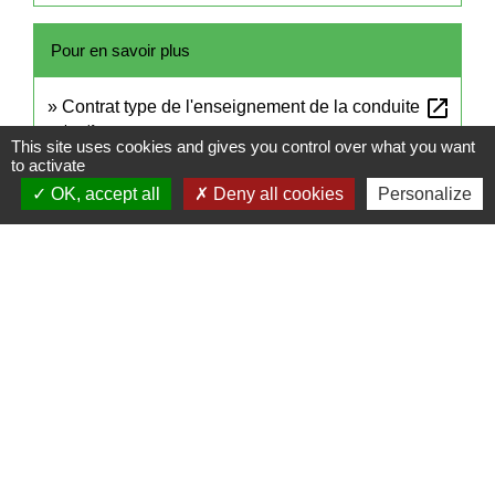
Pour en savoir plus
open_in_new
Contrat type de l'enseignement de la conduite
Legifrance
This site uses cookies and gives you control over what you want
to activate
Signaler une erreur sur cette page
OK, accept all
Deny all cookies
Personalize
Contacts
Mairie de Cuq-Toulza
10, avenue Jean Jaurès
81470 Cuq-Toulza - FRANCE
+33 5 63 75 71 17
Contact par formulaire