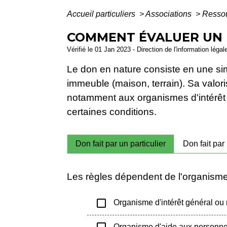
Accueil particuliers
>
Associations
>
Ressou
COMMENT ÉVALUER UN D
Vérifié le 01 Jan 2023 - Direction de l'information légal
Le don en nature consiste en une sim
immeuble (maison, terrain). Sa valor
notamment aux organismes d'intérêt g
certaines conditions.
Don fait par un particulier
Don fait par
Les règles dépendent de l'organisme 
check_box_outline_blank
Organisme d'intérêt général ou r
Organisme d'aide aux personnes 