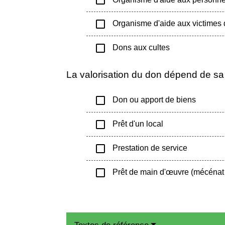
check_box_outline_blank
check_box_outline_blank
Organisme d'aide aux victimes
check_box_outline_blank
Dons aux cultes
La valorisation du don dépend de sa
check_box_outline_blank
Don ou apport de biens
check_box_outline_blank
Prêt d'un local
check_box_outline_blank
Prestation de service
check_box_outline_blank
Prêt de main d'œuvre (mécénat