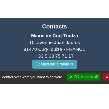
Contacts
Mairie de Cuq-Toulza
10, avenue Jean Jaurès
81470 Cuq-Toulza - FRANCE
+33 5 63 75 71 17
Contact par formulaire
 control over what you want to activate
OK, accept all
Horaires d'ouverture du secrétariat
Lundi : Sur RDV
Mardi : 10h - 12h et sur RDV
Jeudi : 10h - 12h et 16h30 - 18h30
Vendredi : 10h - 12h et sur RDV