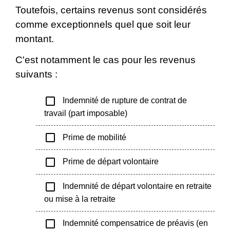
Toutefois, certains revenus sont considérés
comme exceptionnels quel que soit leur
montant.
C'est notamment le cas pour les revenus
suivants :
check_box_outline_blank
Indemnité de rupture de contrat de
travail (part imposable)
check_box_outline_blank
Prime de mobilité
check_box_outline_blank
Prime de départ volontaire
check_box_outline_blank
Indemnité de départ volontaire en retraite
ou mise à la retraite
check_box_outline_blank
Indemnité compensatrice de préavis (en