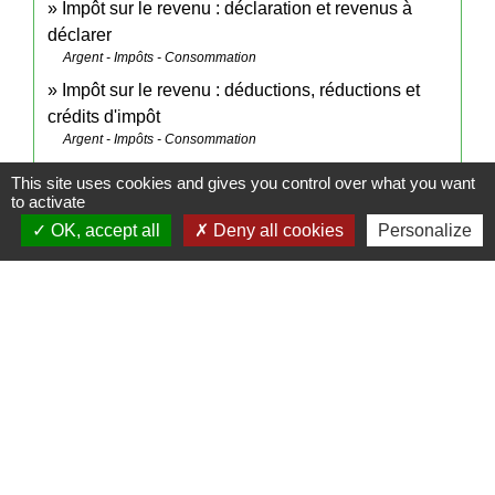
Impôt sur le revenu : déclaration et revenus à
déclarer
Argent - Impôts - Consommation
Impôt sur le revenu : déductions, réductions et
crédits d'impôt
Argent - Impôts - Consommation
Impôt sur le revenu - Déclaration de revenus
This site uses cookies and gives you control over what you want
annuelle
to activate
Argent - Impôts - Consommation
OK, accept all
Deny all cookies
Personalize
Indemnité compensatrice de préavis (licenciement,
démission...)
Travail - Formation
Impôt sur le revenu - Indemnités de fin de contrat,
licenciement, retraite
Argent - Impôts - Consommation
Pour en savoir plus