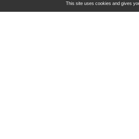
This site uses cookies and gives you
Territoire D'éne
PLUI Modificati
Urbanisme déma
Réseau De Surv
Union Sportive
-