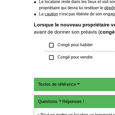
Le locataire reste dans les lieux et voit
propriétaire qui devra lui restituer le
dépôt
La
caution
n'est pas libérée de son engage
Lorsque le nouveau propriétaire ve
avant de donner son préavis (
congé
check_box_outline_blank
Congé pour habiter
check_box_outline_blank
Congé pour vendre
Textes de référence
Questions ? Réponses !
Peut-on mettre en location un logement s