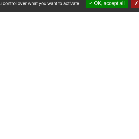
Lundi : Sur RDV
 control over what you want to activate
OK, accept all
Mardi : 10h - 12h et sur RDV
Jeudi : 10h - 12h et 16h30 - 18h30
Vendredi : 10h - 12h et sur RDV
Adresse mail : contact@mairie-cuqtoulza.fr
Liens
rgie Tarn
ons
rche en ligne
eillance Des Pollens
 Canton De Cuq-Toulza
-
-