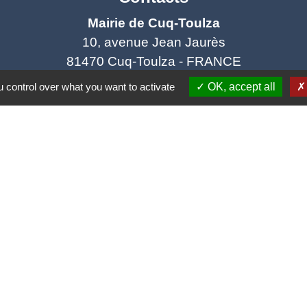
Mairie de Cuq-Toulza
10, avenue Jean Jaurès
81470 Cuq-Toulza - FRANCE
+33 5 63 75 71 17
 control over what you want to activate
OK, accept all
Contact par formulaire
Horaires d'ouverture du secrétariat
Lundi : Sur RDV
Mardi : 10h - 12h et sur RDV
Jeudi : 10h - 12h et 16h30 - 18h30
Vendredi : 10h - 12h et sur RDV
Adresse mail : contact@mairie-cuqtoulza.fr