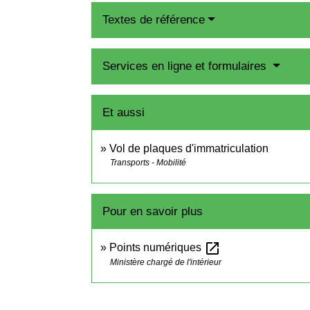
Textes de référence
Services en ligne et formulaires
Et aussi
Vol de plaques d'immatriculation
Transports - Mobilité
Pour en savoir plus
open_in_new
Points numériques
Ministère chargé de l'intérieur