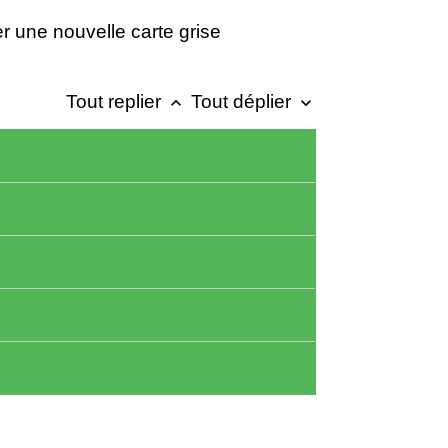
r une nouvelle carte grise
Tout replier
Tout déplier
keyboard_arrow_up
keyboard_arrow_down