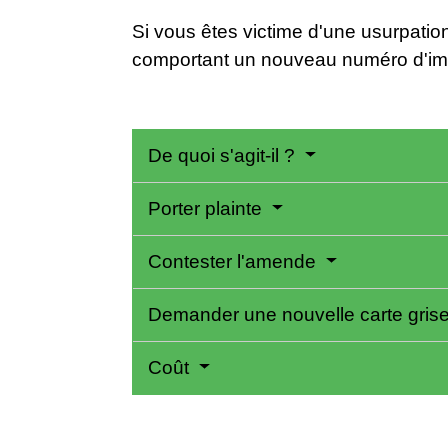
Si vous êtes victime d'une usurpati
comportant un nouveau numéro d'imm
De quoi s'agit-il ?
Porter plainte
Contester l'amende
Demander une nouvelle carte gris
Coût