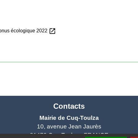
open_in_new
 bonus écologique 2022
Contacts
Mairie de Cuq-Toulza
10, avenue Jean Jaurès
81470 Cuq-Toulza - FRANCE