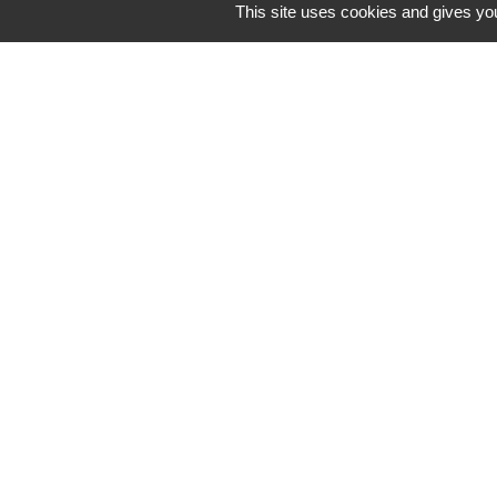
This site uses cookies and gives you
Territoire D'éne
PLUI Modificati