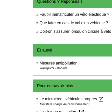
Questions ? Réponses !
Faut-il immatriculer un vélo électrique ?
Que faire en cas de vol d'un véhicule ?
Doit-on s'assurer lorsqu'on circule à vélo
Et aussi
Mesures antipollution
Transports - Mobilité
Pour en savoir plus
open_in_new
Le microcrédit véhicules propres
Ministère chargé de l'environnement
open_in_new
Je change ma voiture