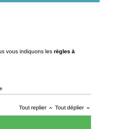
ous vous indiquons les
règles à
ue
Tout replier
Tout déplier
keyboard_arrow_up
keyboard_arrow_down