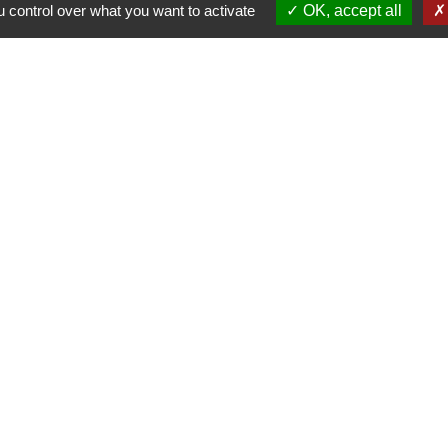
 control over what you want to activate
OK, accept all
+33 5 63 75 71 17
Contact par formulaire
Horaires d'ouverture du secrétariat
Lundi : Sur RDV
Mardi : 10h - 12h et sur RDV
Jeudi : 10h - 12h et 16h30 - 18h30
Vendredi : 10h - 12h et sur RDV
Adresse mail : contact@mairie-cuqtoulza.fr
Liens
rgie Tarn
ons