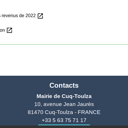
open_in_new
es revenus de 2022
open_in_new
tion
Contacts
Mairie de Cuq-Toulza
10, avenue Jean Jaurès
81470 Cuq-Toulza - FRANCE
+33 5 63 75 71 17