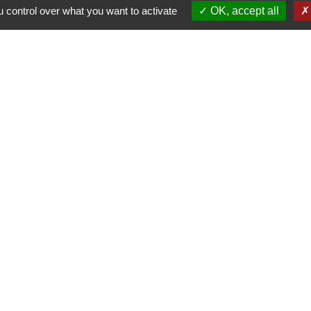
Contact par formulaire
 control over what you want to activate
OK, accept all
Horaires d'ouverture du secrétariat
Lundi : Sur RDV
Mardi : 10h - 12h et sur RDV
Jeudi : 10h - 12h et 16h30 - 18h30
Vendredi : 10h - 12h et sur RDV
Adresse mail : contact@mairie-cuqtoulza.fr
Liens
ons
rgie Tarn