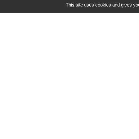
This site uses cookies and gives you
PLUI Modificati
Territoire D'éne