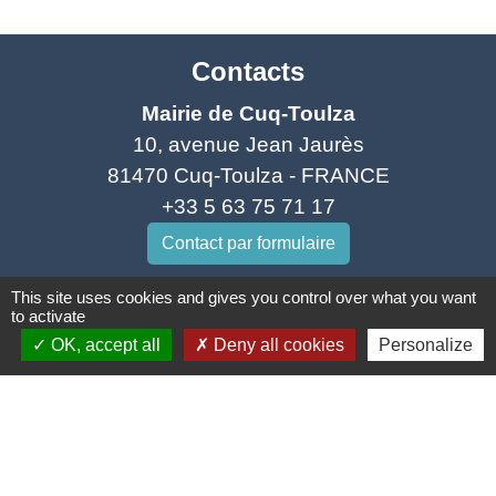
Contacts
Mairie de Cuq-Toulza
10, avenue Jean Jaurès
81470 Cuq-Toulza - FRANCE
+33 5 63 75 71 17
Contact par formulaire
This site uses cookies and gives you control over what you want
Horaires d'ouverture du secrétariat
to activate
Lundi : Sur RDV
OK, accept all
Deny all cookies
Personalize
Mardi : 10h - 12h et sur RDV
Jeudi : 10h - 12h et 16h30 - 18h30
Vendredi : 10h - 12h et sur RDV
Adresse mail : contact@mairie-cuqtoulza.fr