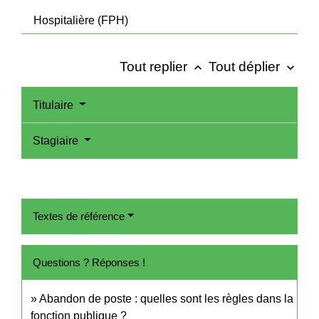
Hospitalière (FPH)
Tout replier
Tout déplier
keyboard_arrow_up
keyboard_arrow_down
Titulaire
Stagiaire
Textes de référence
Questions ? Réponses !
Abandon de poste : quelles sont les règles dans la
fonction publique ?