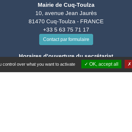
Mairie de Cuq-Toulza
10, avenue Jean Jaurès
81470 Cuq-Toulza - FRANCE
+33 5 63 75 71 17
Contact par formulaire
Horaires d'ouverture du secrétariat
 control over what you want to activate
OK, accept all
Lundi : Sur RDV
Mardi : 10h - 12h et sur RDV
Jeudi : 10h - 12h et 16h30 - 18h30
Vendredi : 10h - 12h et sur RDV
Adresse mail : contact@mairie-cuqtoulza.fr