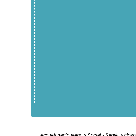
Accueil particuliers
>
Social - Santé
>
Hospi