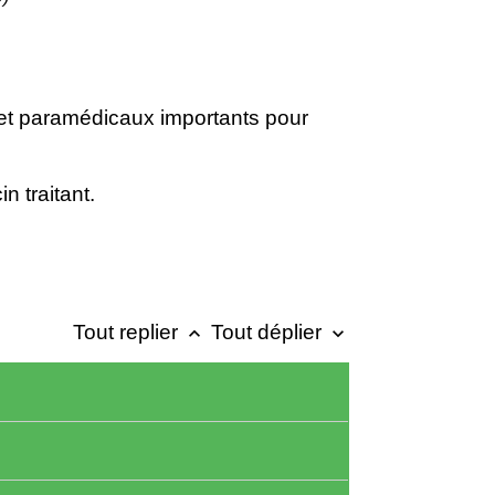
 et paramédicaux importants pour
n traitant.
Tout replier
Tout déplier
keyboard_arrow_up
keyboard_arrow_down