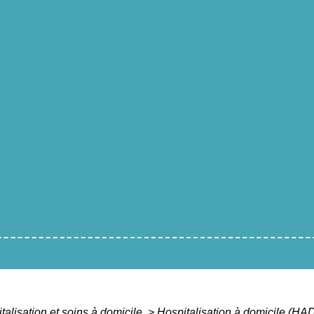
talisation et soins à domicile
>
Hospitalisation à domicile (HA