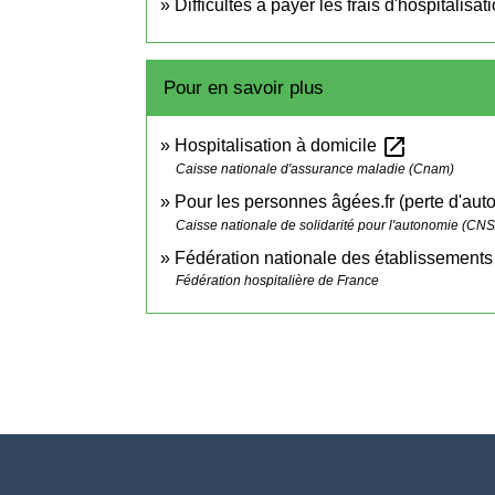
Difficultés à payer les frais d'hospitalisat
Pour en savoir plus
open_in_new
Hospitalisation à domicile
Caisse nationale d'assurance maladie (Cnam)
Pour les personnes âgées.fr (perte d'au
Caisse nationale de solidarité pour l'autonomie (CN
Fédération nationale des établissements
Fédération hospitalière de France