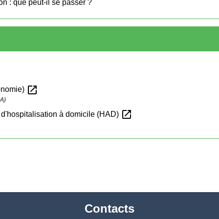
ion : que peut-il se passer ?
open_in_new
tonomie)
SA)
open_in_new
 d'hospitalisation à domicile (HAD)
Contacts