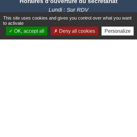
Horaires d'ouverture du secrétariat
Lundi : Sur RDV
Mardi : 10h - 12h et sur RDV
This site uses cookies and gives you control over what you want
to activate
Jeudi : 10h - 12h et 16h30 - 18h30
OK, accept all
Deny all cookies
Personalize
Vendredi : 10h - 12h et sur RDV
Adresse mail : contact@mairie-cuqtoulza.fr
Liens
PLUI Modifications
Territoire D'énergie Tarn
Urbanisme démarche en ligne
Réseau De Surveillance Des Pollens