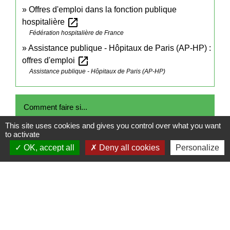
Offres d'emploi dans la fonction publique
open_in_new
hospitalière
Fédération hospitalière de France
Assistance publique - Hôpitaux de Paris (AP-HP) :
open_in_new
offres d'emploi
Assistance publique - Hôpitaux de Paris (AP-HP)
Comment faire si...
This site uses cookies and gives you control over what you want
Je souhaite travailler dans l'administration
to activate
OK, accept all
Deny all cookies
Personalize
Signaler une erreur sur cette page
Contacts