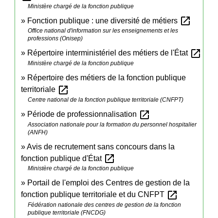
Ministère chargé de la fonction publique
open_in_new
Fonction publique : une diversité de métiers
Office national d'information sur les enseignements et les
professions (Onisep)
open_in_new
Répertoire interministériel des métiers de l'État
Ministère chargé de la fonction publique
Répertoire des métiers de la fonction publique
open_in_new
territoriale
Centre national de la fonction publique territoriale (CNFPT)
open_in_new
Période de professionnalisation
Association nationale pour la formation du personnel hospitalier
(ANFH)
Avis de recrutement sans concours dans la
open_in_new
fonction publique d'État
Ministère chargé de la fonction publique
Portail de l'emploi des Centres de gestion de la
open_in_new
fonction publique territoriale et du CNFPT
Fédération nationale des centres de gestion de la fonction
publique territoriale (FNCDG)