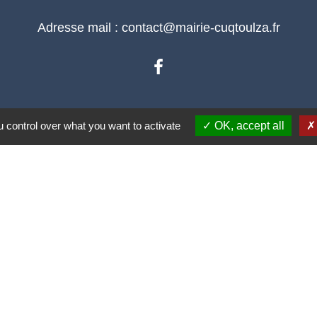
Adresse mail : contact@mairie-cuqtoulza.fr
Liens
 control over what you want to activate
OK, accept all
ons
rgie Tarn
rche en ligne
eillance Des Pollens
 Canton De Cuq-Toulza
tique de confidentialité
-
Accessibilité
-
Plan du site