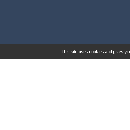
This site uses cookies and gives you
PLUI Modificati
Territoire D'éne
Urbanisme déma
Réseau De Surv
Union Sportive
Mentions légales
-
Poli