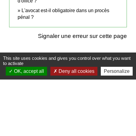
d'office ?
L'avocat est-il obligatoire dans un procès
pénal ?
Signaler une erreur sur cette page
This site uses cookies and gives you control over what you want
to activate
Contacts
OK, accept all
Deny all cookies
Personalize
Mairie de Cuq-Toulza
10, avenue Jean Jaurès
81470 Cuq-Toulza - FRANCE
+33 5 63 75 71 17
Contact par formulaire
Horaires d'ouverture du secrétariat