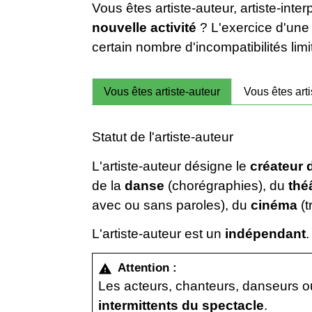
Vous êtes artiste-auteur, artiste-int
nouvelle activité
? L'exercice d'une
certain nombre d'incompatibilités limi
Vous êtes artiste-auteur
Vous êtes arti
Statut de l'artiste-auteur
L'artiste-auteur désigne le
créateur 
de la
danse
(chorégraphies), du
thé
avec ou sans paroles), du
cinéma
(t
L'artiste-auteur est un
indépendant
.
Attention :
warning
Les acteurs, chanteurs, danseurs 
intermittents du spectacle
.