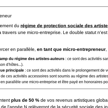
reneur
irement du
régime de protection sociale des artist
 à travers une micro-entreprise. Le double statut n'e
ercer en parallèle,
en tant que micro-entrepreneur
,
champ du régime des artistes-auteurs
: ce sont des activités sa
n d'hôtes...).
ique principale
: ce sont des activités dans le prolongement de vot
s de ces activités accessoires sont soumis au régime des artiste
en parallèle une micro-entreprise et être payé en honoraires pou
entent
plus de
50 %
de vos revenus artistiques globa
 de l'année N relèveront de la
sécurité sociale des 