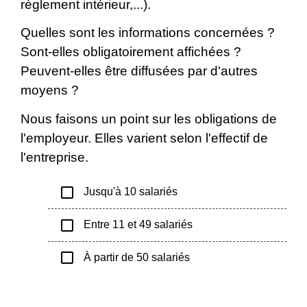
règlement intérieur,...).
Quelles sont les informations concernées ?
Sont-elles obligatoirement affichées ?
Peuvent-elles être diffusées par d'autres
moyens ?
Nous faisons un point sur les obligations de
l'employeur. Elles varient selon l'effectif de
l'entreprise.
check_box_outline_blank
Jusqu'à 10 salariés
check_box_outline_blank
Entre 11 et 49 salariés
check_box_outline_blank
À partir de 50 salariés