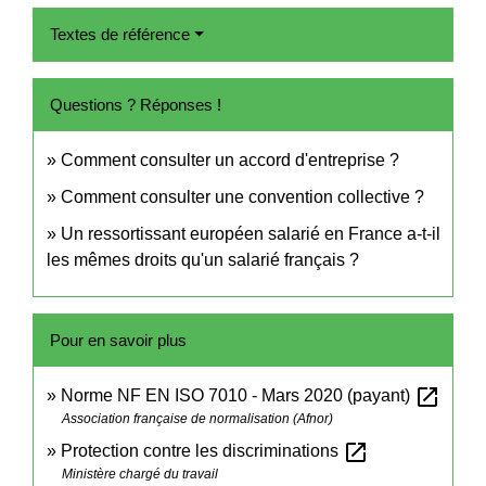
Textes de référence
Questions ? Réponses !
Comment consulter un accord d'entreprise ?
Comment consulter une convention collective ?
Un ressortissant européen salarié en France a-t-il
les mêmes droits qu'un salarié français ?
Pour en savoir plus
open_in_new
Norme NF EN ISO 7010 - Mars 2020 (payant)
Association française de normalisation (Afnor)
open_in_new
Protection contre les discriminations
Ministère chargé du travail