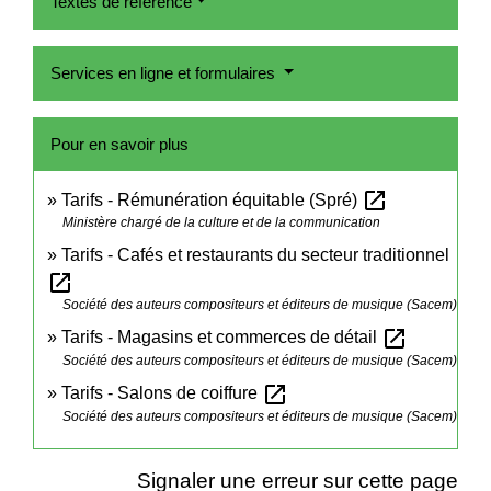
Textes de référence
Services en ligne et formulaires
Pour en savoir plus
open_in_new
Tarifs - Rémunération équitable (Spré)
Ministère chargé de la culture et de la communication
Tarifs - Cafés et restaurants du secteur traditionnel
open_in_new
Société des auteurs compositeurs et éditeurs de musique (Sacem)
open_in_new
Tarifs - Magasins et commerces de détail
Société des auteurs compositeurs et éditeurs de musique (Sacem)
open_in_new
Tarifs - Salons de coiffure
Société des auteurs compositeurs et éditeurs de musique (Sacem)
Signaler une erreur sur cette page