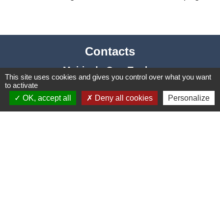
Contacts
Mairie de Cuq-Toulza
This site uses cookies and gives you control over what you want
10, avenue Jean Jaurès
to activate
81470 Cuq-Toulza - FRANCE
OK, accept all
Deny all cookies
Personalize
+33 5 63 75 71 17
Contact par formulaire
Horaires d'ouverture du secrétariat
Lundi : Sur RDV
Mardi : 10h - 12h et sur RDV
Jeudi : 10h - 12h et 16h30 - 18h30
Vendredi : 10h - 12h et sur RDV