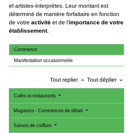
et artistes-interprètes. Leur montant est
déterminé de manière forfaitaire en fonction
de votre
activité
et de l'
importance de votre
établissement
.
Commerce
Manifestation occasionnelle
Tout replier
Tout déplier
keyboard_arrow_up
keyboard_arrow_down
Cafés et restaurants
Magasins - Commerces de détail
Salons de coiffure