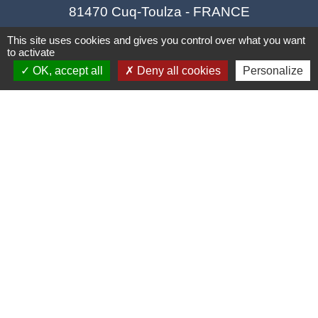
81470 Cuq-Toulza - FRANCE
+33 5 63 75 71 17
This site uses cookies and gives you control over what you want
to activate
Contact par formulaire
OK, accept all
Deny all cookies
Personalize
Horaires d'ouverture du secrétariat
Lundi : Sur RDV
Mardi : 10h - 12h et sur RDV
Jeudi : 10h - 12h et 16h30 - 18h30
Vendredi : 10h - 12h et sur RDV
Adresse mail : contact@mairie-cuqtoulza.fr
Liens