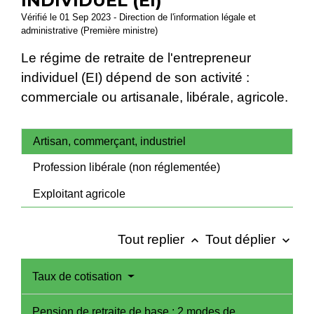
INDIVIDUEL (EI)
Vérifié le 01 Sep 2023 - Direction de l'information légale et
administrative (Première ministre)
Le régime de retraite de l'entrepreneur
individuel (EI) dépend de son activité :
commerciale ou artisanale, libérale, agricole.
Artisan, commerçant, industriel
Profession libérale (non réglementée)
Exploitant agricole
Tout replier
Tout déplier
keyboard_arrow_up
keyboard_arrow_down
Taux de cotisation
Pension de retraite de base : 2 modes de