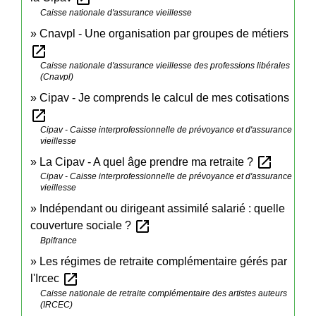
Caisse nationale d'assurance vieillesse
Cnavpl - Une organisation par groupes de métiers
open_in_new
Caisse nationale d'assurance vieillesse des professions libérales
(Cnavpl)
Cipav - Je comprends le calcul de mes cotisations
open_in_new
Cipav - Caisse interprofessionnelle de prévoyance et d'assurance
vieillesse
open_in_new
La Cipav - A quel âge prendre ma retraite ?
Cipav - Caisse interprofessionnelle de prévoyance et d'assurance
vieillesse
Indépendant ou dirigeant assimilé salarié : quelle
open_in_new
couverture sociale ?
Bpifrance
Les régimes de retraite complémentaire gérés par
open_in_new
l'Ircec
Caisse nationale de retraite complémentaire des artistes auteurs
(IRCEC)