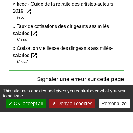
Ircec - Guide de la retraite des artistes-auteurs
open_in_new
2019
Ircec
Taux de cotisations des dirigeants assimilés
open_in_new
salariés
Urssaf
Cotisation vieillesse des dirigeants assimilés-
open_in_new
salariés
Urssaf
Signaler une erreur sur cette page
This site uses cookies and gives you control over what you want
to activate
OK, accept all
Deny all cookies
Personalize
Contacts
Mairie de Cuq-Toulza
10, avenue Jean Jaurès