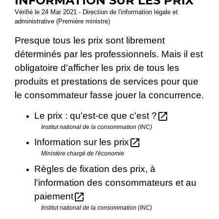
INFORMATION SUR LES PRIX
Vérifié le 24 Mar 2021 - Direction de l'information légale et
administrative (Première ministre)
Presque tous les prix sont librement
déterminés par les professionnels. Mais il est
obligatoire d'afficher les prix de tous les
produits et prestations de services pour que
le consommateur fasse jouer la concurrence.
open_in_new
Le prix : qu'est-ce que c'est ?
Institut national de la consommation (INC)
open_in_new
Information sur les prix
Ministère chargé de l'économie
Règles de fixation des prix, à
l'information des consommateurs et au
open_in_new
paiement
Institut national de la consommation (INC)