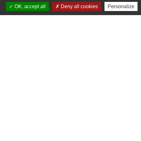
Vendredi : 10h - 12h et sur RDV
OK, accept all
Deny all cookies
Personalize
Adresse mail : contact@mairie-cuqtoulza.fr
Liens
PLUI Modifications
Territoire D'énergie Tarn
Urbanisme démarche en ligne
Réseau De Surveillance Des Pollens
Union Sportive Canton De Cuq-Toulza
Mentions légales
-
Politique de confidentialité
-