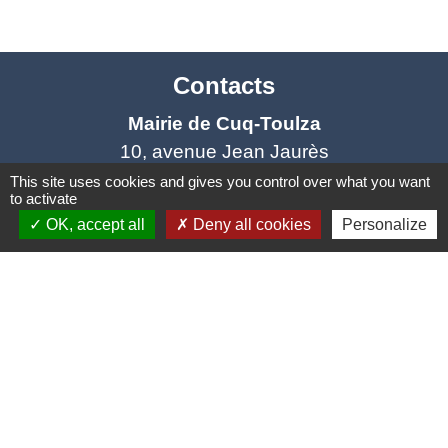
Contacts
Mairie de Cuq-Toulza
10, avenue Jean Jaurès
81470 Cuq-Toulza - FRANCE
This site uses cookies and gives you control over what you want
to activate
+33 5 63 75 71 17
OK, accept all
Deny all cookies
Personalize
Contact par formulaire
Horaires d'ouverture du secrétariat
Lundi : Sur RDV
Mardi : 10h - 12h et sur RDV
Jeudi : 10h - 12h et 16h30 - 18h30
Vendredi : 10h - 12h et sur RDV