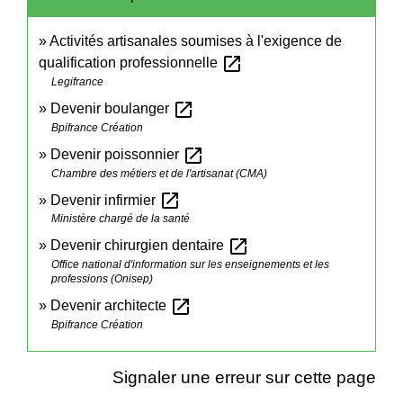
Activités artisanales soumises à l'exigence de
open_in_new
qualification professionnelle
Legifrance
open_in_new
Devenir boulanger
Bpifrance Création
open_in_new
Devenir poissonnier
Chambre des métiers et de l'artisanat (CMA)
open_in_new
Devenir infirmier
Ministère chargé de la santé
open_in_new
Devenir chirurgien dentaire
Office national d'information sur les enseignements et les
professions (Onisep)
open_in_new
Devenir architecte
Bpifrance Création
Signaler une erreur sur cette page