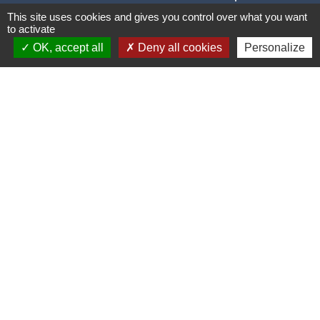
This site uses cookies and gives you control over what you want
to activate
OK, accept all
Deny all cookies
Personalize
Liens
PLUI Modifications
Territoire D'énergie Tarn
Urbanisme démarche en ligne
Réseau De Surveillance Des Pollens
Union Sportive Canton De Cuq-Toulza
Mentions légales
-
Politique de confidentialité
-
Accessibilité
-
Plan du site
-
Gestion des cookies