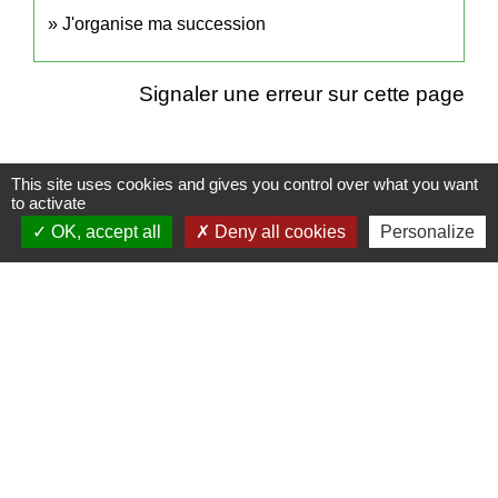
J'organise ma succession
Signaler une erreur sur cette page
This site uses cookies and gives you control over what you want
to activate
Contacts
OK, accept all
Deny all cookies
Personalize
Mairie de Cuq-Toulza
10, avenue Jean Jaurès
81470 Cuq-Toulza - FRANCE
+33 5 63 75 71 17
Contact par formulaire
Horaires d'ouverture du secrétariat
Lundi : Sur RDV