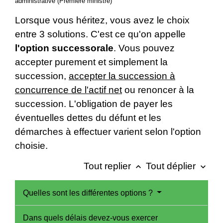
administrative (Première ministre)
Lorsque vous héritez, vous avez le choix
entre 3 solutions. C'est ce qu'on appelle
l'option successorale
. Vous pouvez
accepter purement et simplement la
succession,
accepter la succession à
concurrence de l'actif net
ou renoncer à la
succession. L'obligation de payer les
éventuelles dettes du défunt et les
démarches à effectuer varient selon l'option
choisie.
Tout replier
Tout déplier
keyboard_arrow_up
keyboard_arrow_down
Quelles sont les différentes options ?
Dans quels délais devez-vous exercer