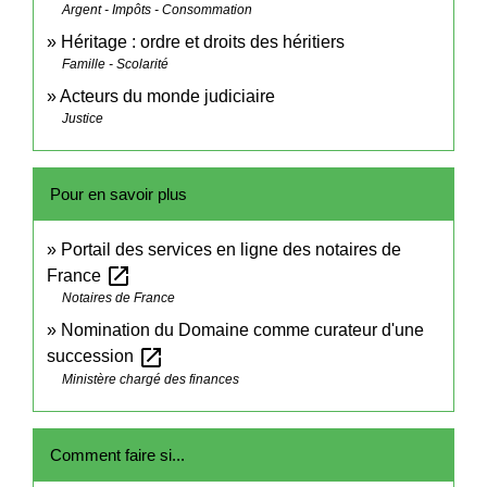
Argent - Impôts - Consommation
Héritage : ordre et droits des héritiers
Famille - Scolarité
Acteurs du monde judiciaire
Justice
Pour en savoir plus
Portail des services en ligne des notaires de
open_in_new
France
Notaires de France
Nomination du Domaine comme curateur d'une
open_in_new
succession
Ministère chargé des finances
Comment faire si...