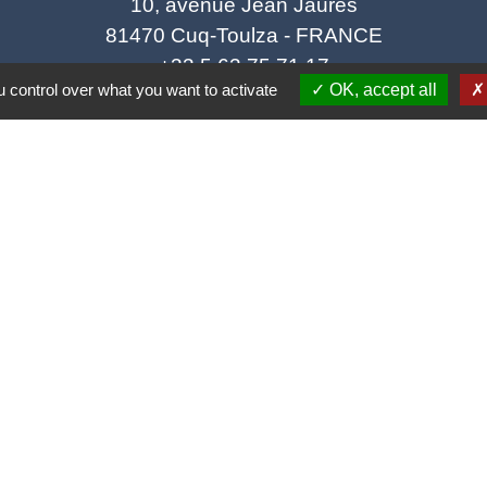
10, avenue Jean Jaurès
81470 Cuq-Toulza - FRANCE
+33 5 63 75 71 17
 control over what you want to activate
OK, accept all
Contact par formulaire
Horaires d'ouverture du secrétariat
Lundi : Sur RDV
Mardi : 10h - 12h et sur RDV
Jeudi : 10h - 12h et 16h30 - 18h30
Vendredi : 10h - 12h et sur RDV
Adresse mail : contact@mairie-cuqtoulza.fr