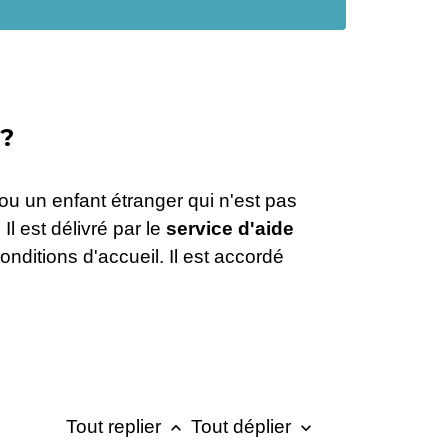
?
ou un enfant étranger qui n'est pas
l est délivré par le
service d'aide
nditions d'accueil. Il est accordé
Tout replier
Tout déplier
keyboard_arrow_up
keyboard_arrow_down