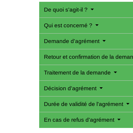
De quoi s'agit-il ?
Qui est concerné ?
Demande d'agrément
Retour et confirmation de la dem
Traitement de la demande
Décision d'agrément
Durée de validité de l'agrément
En cas de refus d'agrément