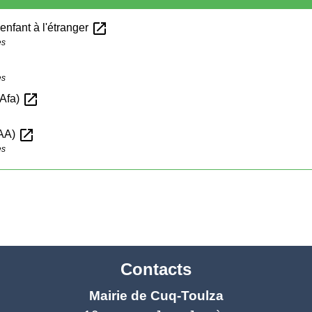
open_in_new
nfant à l'étranger
es
es
open_in_new
(Afa)
open_in_new
OAA)
es
Contacts
Mairie de Cuq-Toulza