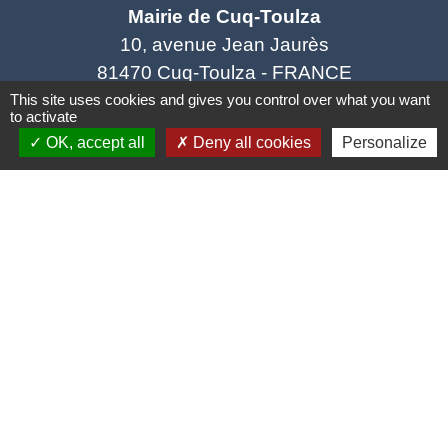
Mairie de Cuq-Toulza
10, avenue Jean Jaurès
81470 Cuq-Toulza - FRANCE
+33 5 63 75 71 17
This site uses cookies and gives you control over what you want
to activate
Contact par formulaire
OK, accept all
Deny all cookies
Personalize
Horaires d'ouverture du secrétariat
Lundi : Sur RDV
Mardi : 10h - 12h et sur RDV
Jeudi : 10h - 12h et 16h30 - 18h30
Vendredi : 10h - 12h et sur RDV
Adresse mail : contact@mairie-cuqtoulza.fr