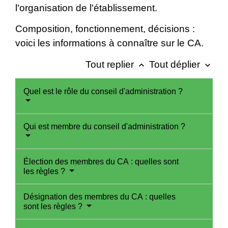
l'organisation de l'établissement.
Composition, fonctionnement, décisions :
voici les informations à connaître sur le CA.
Tout replier
Tout déplier
keyboard_arrow_up
keyboard_arrow_down
Quel est le rôle du conseil d'administration ?
Qui est membre du conseil d'administration ?
Élection des membres du CA : quelles sont
les règles ?
Désignation des membres du CA : quelles
sont les règles ?