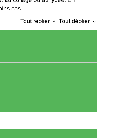
tains cas.
Tout replier
Tout déplier
keyboard_arrow_up
keyboard_arrow_down