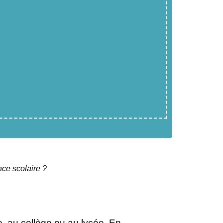
nce scolaire ?
, au collège ou au lycée. En