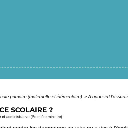
cole primaire (maternelle et élémentaire)
>
À quoi sert l'assura
CE SCOLAIRE ?
le et administrative (Première ministre)
nfant contre les dommages causés ou subis à l'école