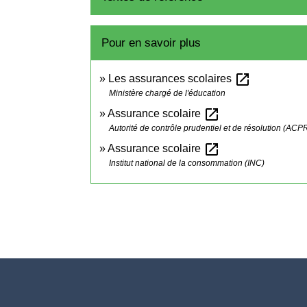
Pour en savoir plus
open_in_new
Les assurances scolaires
Ministère chargé de l'éducation
open_in_new
Assurance scolaire
Autorité de contrôle prudentiel et de résolution (ACP
open_in_new
Assurance scolaire
Institut national de la consommation (INC)