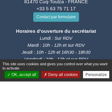
81470 Cuq-Toulza - FRANCE
+33 5 63 75 71 17
Contact par formulaire
Horaires d'ouverture du secrétariat
Lundi : Sur RDV
Mardi : 10h - 12h et sur RDV
Jeudi : 10h - 12h et 16h30 - 18h30
Vendredi : 10h - 12h et sur RDV
This site uses cookies and gives you control over what you want
to activate
Adresse mail : contact@mairie-cuqtoulza.fr
OK, accept all
Deny all cookies
Personalize
Liens