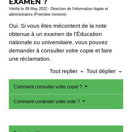
EXAMEN ?
Vérifié le 09 May 2022 - Direction de l'information légale et
administrative (Première ministre)
Oui. Si vous êtes mécontent de la note
obtenue à un examen de l'Éducation
nationale ou universitaire, vous pouvez
demander à consulter votre copie et faire
une réclamation.
Tout replier
Tout déplier
keyboard_arrow_up
keyboard_arrow_down
Comment consulter votre copie ?
Comment contester votre note ?