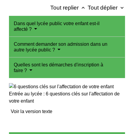
Tout replier
Tout déplier
keyboard_arrow_up
keyboard_arrow_down
Dans quel lycée public votre enfant est-il
affecté ?
Comment demander son admission dans un
autre lycée public ?
Quelles sont les démarches d'inscription à
faire ?
Entrée au lycée : 6 questions clés sur l'affectation de
votre enfant
Voir la version texte