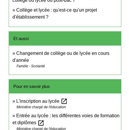
collège ou lycée ou post-bac ?
Collège et lycée : qu'est-ce qu'un projet
d'établissement ?
Et aussi
Changement de collège ou de lycée en cours
d'année
Famille - Scolarité
Pour en savoir plus
open_in_new
L'inscription au lycée
Ministère chargé de l'éducation
Entrée au lycée : les différentes voies de formation
open_in_new
et diplômes
Ministère chargé de l'éducation