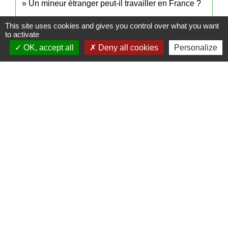
Un mineur étranger peut-il travailler en France ?
This site uses cookies and gives you control over what you want
to activate
Signaler une erreur sur cette page
OK, accept all
Deny all cookies
Personalize
Contacts
Mairie de Cuq-Toulza
10, avenue Jean Jaurès
81470 Cuq-Toulza - FRANCE
+33 5 63 75 71 17
Contact par formulaire
Horaires d'ouverture du secrétariat
Lundi : Sur RDV