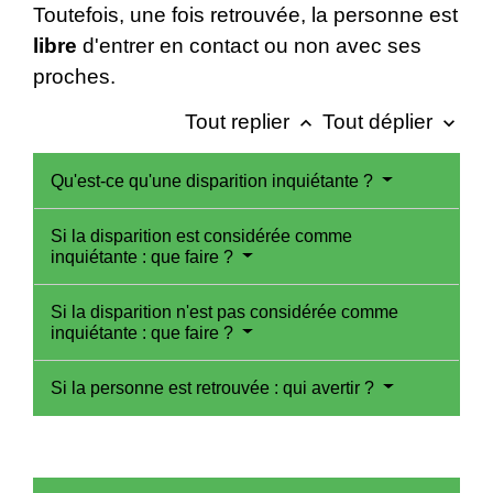
Toutefois, une fois retrouvée, la personne est
libre
d'entrer en contact ou non avec ses
proches.
Tout replier
Tout déplier
keyboard_arrow_up
keyboard_arrow_down
Qu'est-ce qu'une disparition inquiétante ?
Si la disparition est considérée comme
inquiétante : que faire ?
Si la disparition n'est pas considérée comme
inquiétante : que faire ?
Si la personne est retrouvée : qui avertir ?