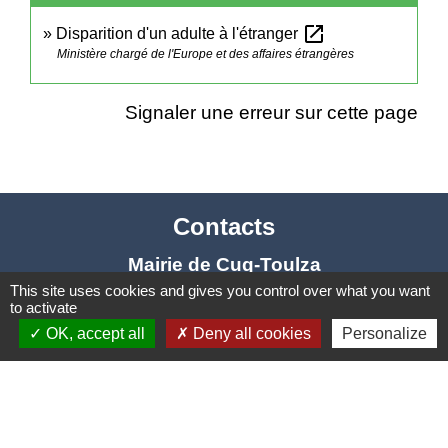
open_in_new
Disparition d'un adulte à l'étranger
Ministère chargé de l'Europe et des affaires étrangères
Signaler une erreur sur cette page
Contacts
Mairie de Cuq-Toulza
This site uses cookies and gives you control over what you want
10, avenue Jean Jaurès
to activate
81470 Cuq-Toulza - FRANCE
OK, accept all
Deny all cookies
Personalize
+33 5 63 75 71 17
Contact par formulaire
Horaires d'ouverture du secrétariat