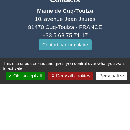
Mairie de Cuq-Toulza
10, avenue Jean Jaurès
81470 Cuq-Toulza - FRANCE
+33 5 63 75 71 17
Contact par formulaire
Horaires d'ouverture du secrétariat
This site uses cookies and gives you control over what you want
to activate
Lundi : Sur RDV
OK, accept all
Deny all cookies
Personalize
Mardi : 10h - 12h et sur RDV
Jeudi : 10h - 12h et 16h30 - 18h30
Vendredi : 10h - 12h et sur RDV
Adresse mail : contact@mairie-cuqtoulza.fr