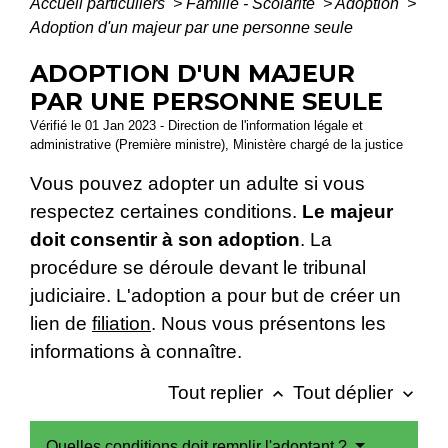
Accueil particuliers
>
Famille - Scolarité
>
Adoption
>
Adoption d'un majeur par une personne seule
ADOPTION D'UN MAJEUR
PAR UNE PERSONNE SEULE
Vérifié le 01 Jan 2023 - Direction de l'information légale et
administrative (Première ministre), Ministère chargé de la justice
Vous pouvez adopter un adulte si vous
respectez certaines conditions.
Le majeur
doit consentir à son adoption
. La
procédure se déroule devant le tribunal
judiciaire. L'adoption a pour but de créer un
lien de
filiation
. Nous vous présentons les
informations à connaître.
Tout replier
Tout déplier
keyboard_arrow_up
keyboard_arrow_down
Quelles conditions doit remplir l'adoptant ?