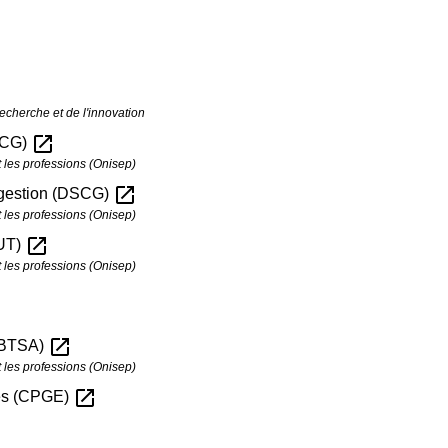
echerche et de l'innovation
open_in_new
(DCG)
t les professions (Onisep)
open_in_new
e gestion (DSCG)
t les professions (Onisep)
open_in_new
BUT)
t les professions (Onisep)
open_in_new
 (BTSA)
t les professions (Onisep)
open_in_new
les (CPGE)